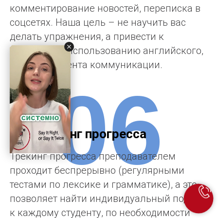
Моделирование современных ситуаций
общения, дискуcсии на актуальные темы,
комментирование новостей, переписка в
соцсетях. Наша цель – не научить вас
делать упражнения, а привести к
свободному использованию английского,
как инструмента коммуникации.
06
Мониторинг прогресса
Трекинг прогресса преподавателем
проходит беспрерывно (регулярными
тестами по лексике и грамматике), а это