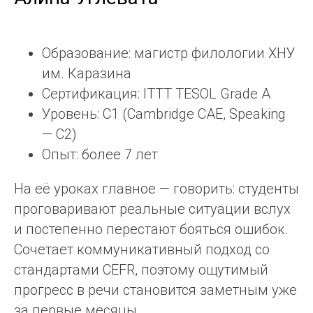
Образование: магистр филологии ХНУ
им. Каразина
Сертификация: Cambridge FCE Grade A
Уровень: C1 (близкое к носителю
британское произношение)
Опыт: более 8 лет
Магистр Харьковского национального
университета имени В. Н. Каразина с
близким к носителю британским
произношением. Его британское
произношение настолько чистое, что
собеседники нередко считают его
носителем языка. На занятиях ставит