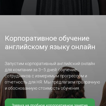
Корпоративное обучение
английскому языку онлайн
Запустим корпоративный английский онлайн
для компании за 3–5 дней: обучение
сотрудников с измеримым прогрессом и
отчетность для HR. Мы предлагаем прозрачную
и обоснованную стоимость обучения.
Заявка на пробное корпоративное занятие