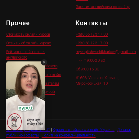
Занятия английским по скайпу
Прочее
Контакты
Стоимость онлайн курсов
+380 66 123 17 0
0
Отзывы об онлайн курсах
+380 68 123 17 00
Рейтинг онлайн школы
myenglishworldkharkov@gmail.com
английского
Пн-Пт 9:00-20:30
Тесты на уровень английского
Сб 9:00-16:30
Репетиторы английского онлайн
61606, Украина, Харьков,
Работа онлайн преподавателем
Мироносицкая, 10
Корпоративный английский
онлайн
© 2026 MyEnglishWorld™
|
Курсы английского онлайн Украина
|
Договор
публичной оферты
|
Политика конфиденциальности