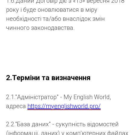
1.6.Даний Договір діє з «15» вересня 2018
року і буде оновлюватися в міру
необхідності та/або внаслідок змін
чинного законодавства.
2.Терміни та визначення
2.1."Адміністратор" - My English World,
адреса
https://myenglishworld.pro/
2.2."База даних" - сукупність відомостей
(інформації, даних) у комп'ютерних файлах