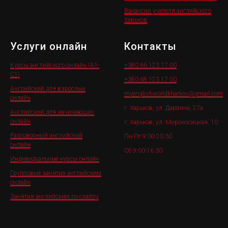
Вакансии учителя английского
Харьков
Услуги онлайн
Контакты
Курсы английского онлайн (A1-
+380 66 123 17 0
0
C1)
+380 68 123 17 00
Английский для взрослых
myenglishworldkharkov@gmail.com
онлайн
г. Харьков, ул. Дарвина, 27а
Английский для начинающих
онлайн
г. Харьков, ул. Мироносицкая, 10
Разговорный английский
Пн-Пт 9:00-20:30
онлайн
Сб 9:00-16:30
Индивидуальные курсы онлайн
Групповые занятия английским
онлайн
Занятия английским по скайпу