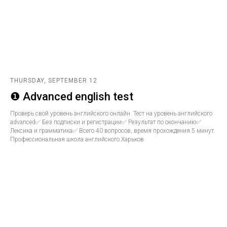
THURSDAY, SEPTEMBER 12
❶ Advanced english test
Проверь свой уровень английского онлайн. Тест на уровень английского
advanced✅ Без подписки и регистрации✅ Результат по окончанию✅
Лексика и грамматика✅ Всего 40 вопросов, время прохождения 5 минут.
Профессиональная школа английского Харьков