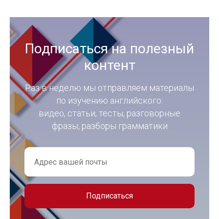
Подписаться на полезный
контент
Раз в неделю мы отправляем материалы
по изучению английского:
видео, статьи, тесты, разговорные
фразы, разборы грамматики
Подписаться