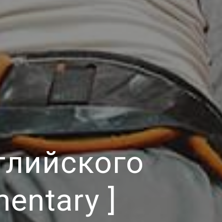
глийского
entary ]