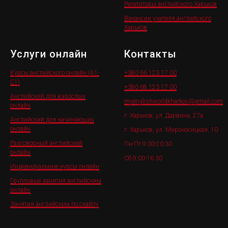
Репетиторы английского Харьков
Вакансии учителя английского
Харьков
Услуги онлайн
Контакты
Курсы английского онлайн (A1-
+380 66 123 17 0
0
C1)
+380 68 123 17 00
Английский для взрослых
myenglishworldkharkov@gmail.com
онлайн
г. Харьков, ул. Дарвина, 27а
Английский для начинающих
онлайн
г. Харьков, ул. Мироносицкая, 10
Разговорный английский
Пн-Пт 9:00-20:30
онлайн
Сб 9:00-16:30
Индивидуальные курсы онлайн
Групповые занятия английским
онлайн
Занятия английским по скайпу