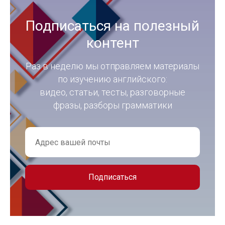
Подписаться на полезный
контент
Раз в неделю мы отправляем материалы
по изучению английского:
видео, статьи, тесты, разговорные
фразы, разборы грамматики
Подписаться