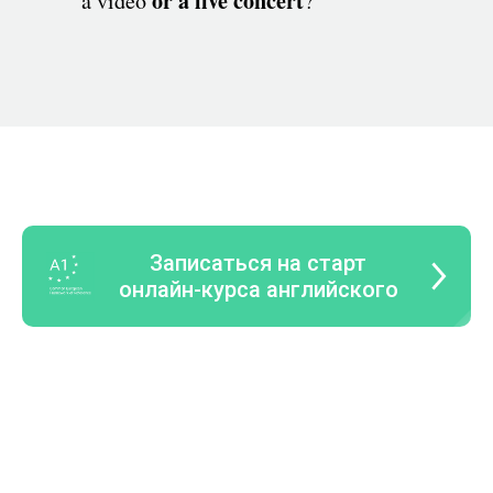
or a live concert
a video
?
Записаться на старт
онлайн-курса английского