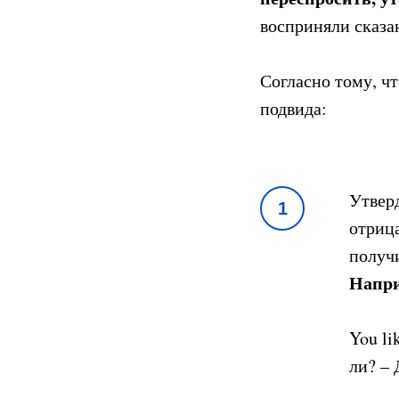
восприняли сказа
Согласно тому, чт
подвида:
Утвер
1
отрица
получ
Напр
You li
ли? – 