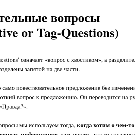
тельные вопросы
tive or Tag-Questions)
estions' означает «вопрос с хвостиком», а разделит
азделены запятой на две части.
о само повествовательное предложение без изменени
ороткий вопрос к предложению. Он переводится на р
 «Правда?».
к
огда хотим о чем-то
опросы мы используем тогда,
точнить информацию,
дать понять, что мы правиль