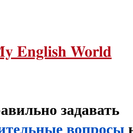
нлайн
Офлайн
Форматы
Це
y English World
авильно задавать
лительные вопросы