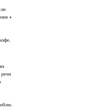
или
ение +
 кофе,
ях
 речи
в
люблю.