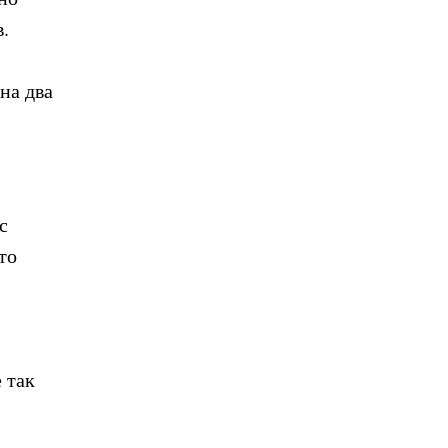
.
на два
с
то
е так