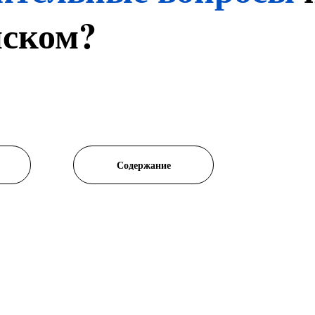
йском?
Содержание