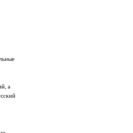
ельные
й, а
усский
но