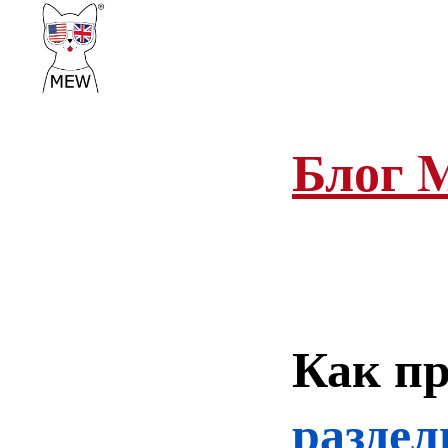
О
Блог M
Как пр
разде