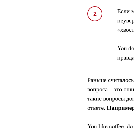
Если 
2
неуве
«хвост
You do
правда
Раньше считалось
вопроса – это ош
такие вопросы до
Например
ответе.
You like coffee, d